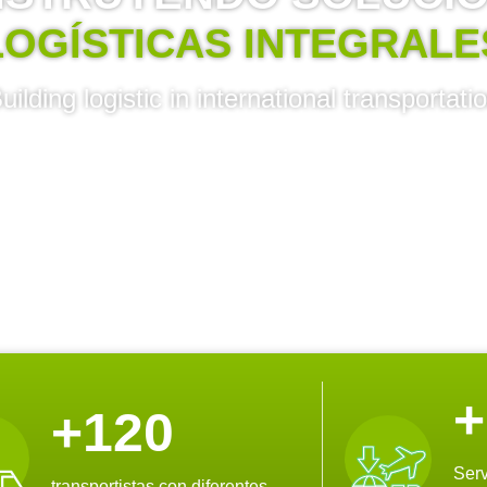
LOGÍSTICAS INTEGRALE
uilding logistic in international transportati
+
+
120
Serv
transportistas con diferentes