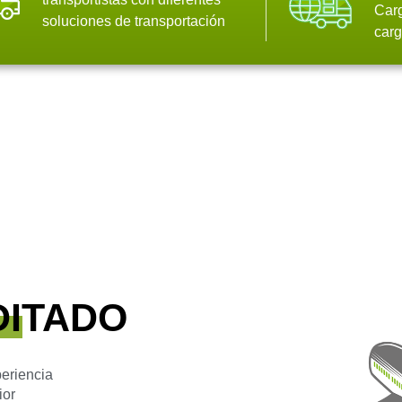
Carg
soluciones de transportación
carg
DITADO
eriencia
ior