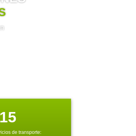
S
on
15
icios de transporte: