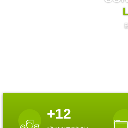
B
+
12
años de experiencia