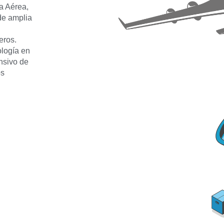
ga Aérea,
de amplia
eros.
ología en
nsivo de
os