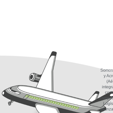
Somos 
y Ac
(Aé
integ
conv
competi
Logís
alianz